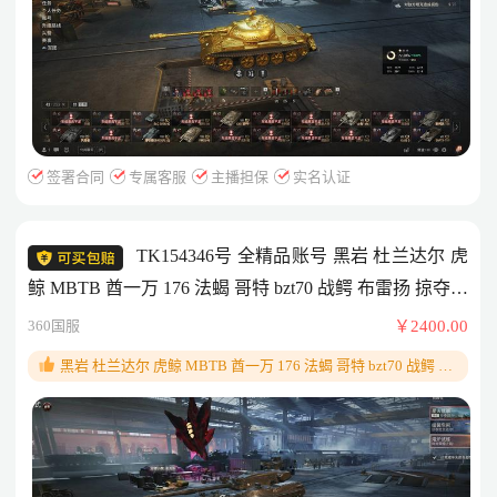
签署合同
专属客服
主播担保
实名认证
TK154346号 全精品账号 黑岩 杜兰达尔 虎
鲸 MBTB 酋一万 176 法蝎 哥特 bzt70 战鳄 布雷扬 掠夺者
033 石龟 E65 T56
360国服
￥2400.00
黑岩 杜兰达尔 虎鲸 MBTB 酋一万 176 法蝎 哥特 bzt70 战鳄 布
雷扬 掠夺者 033 石龟 E65 T56