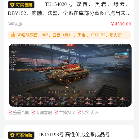
TK154020号 双酋、黑岩、绿云、
DBV152、麒麟、法蟹、全系在库部分蓝图已点出未购
买、 安全无封、10年老号、军人玩家
360国服
￥4500.00
3D皮肤双酋、907、白云（绿） 、黑岩 、DBV152、喷火麒
麟、齐天大圣、捕食者等
签署合同
专属客服
主播担保
实名认证
TK151193号 高性价比全系成品号