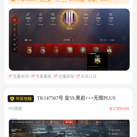
子1700，比赛号，63胜率，
bzt70，战鄂，绿云，907，哥特，足轻，格里芬，452k，
780，279，11级几乎全齐（有些没买），盒子1700，比赛
号，63胜率
签署合同
专属客服
主播担保
实名认证
TK147567号 金59.黑岩+++无限PLUS
360国服
￥2300.00