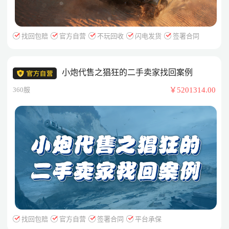
找回包赔
官方自营
不玩回收
闪电发货
签署合同
小炮代售之猖狂的二手卖家找回案例
360服
￥5201314.00
找回包赔
官方自营
签署合同
平台承保