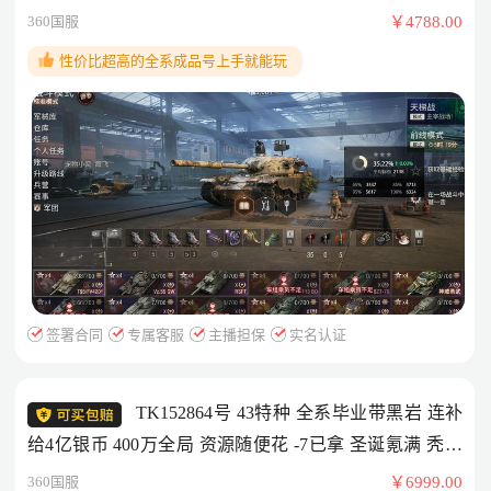
360国服
￥4788.00
性价比超高的全系成品号上手就能玩
签署合同
专属客服
主播担保
实名认证
TK152864号 43特种 全系毕业带黑岩 连补
给4亿银币 400万全局 资源随便花 -7已拿 圣诞氪满 秃酋
带3d 带白云 279等全部肝出来了 44九金 自强 四叶草等都
360国服
￥6999.00