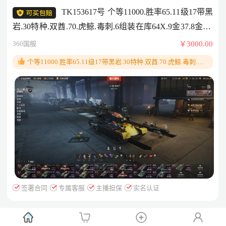
TK153617号 个等11000.胜率65.11级17带黑
岩.30特种.双酋.70.虎鲸.毒刺.6组装在库64X.9金37.8金20.
紫44.红33.无封
360国服
￥3000.00
个等11000.胜率65.11级17带黑岩.30特种.双酋.70.虎鲸.毒刺.6
组装在库64X.9金37.8金20.紫44.红33.无封
签署合同
专属客服
主播担保
实名认证