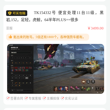
TK154332号 便宜处理11台11级，黑
岩,152，足轻，虎鲸，64半年PLUS==很多
亚服
￥3499.00
氪出来的账号。5倍还有1800个。各种强势车都有。
签署合同
专属客服
主播担保
实名认证