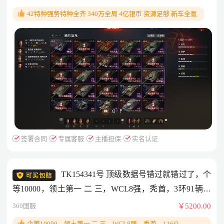
有 95八金 176 等全都有 成员毕业 还有130多个零历练 13
42特种强势特种全齐 340万全局 4亿银币 资源足够 新车全氪
三级橙64紫 3万原件 毕业号
签署合同
专属客服
主播担保
实名认证
TK154341号 顶级数据号错过就错过了，个
等10000，领土第一 二 三，WCL8强，秃酋，3环91辆，
116f3，bzt70，战鄂，绿云，907，哥特，足轻，格里
360国服
￥5200.00
芬，452k，780，279，11级几乎全齐（有些没买），盒
个等10000，领土第一 二 三，WCL8强，秃酋，116f3，