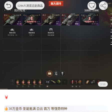
1294人浏览过此商品
2/10
￥
30万金币 圣诞氪满 白云 酋万 等强势特种