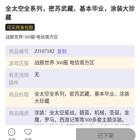
全太空全系列，密苏武藏，基本毕业，涂装大珍
藏
可买终身包赔
战舰世界/360服/电信南方区
ZJ107182
商品编号
复制
战舰世界 360服 电信南方区
游戏区服
无
有无违规
插件
全太空全系列，密苏武藏，基本毕业，涂装
商品标题
大珍藏
涂装：全太空星战，碧蓝，机械，圣诞，金
商品描述
鹰，罗马，西游记等等300多套主题涂装。
科技：基本全系研发且在港，个别少数线还
没爬完。
已下架
客服
收藏