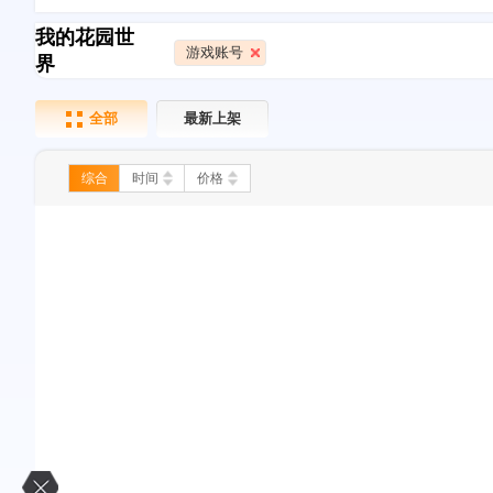
我的花园世
游戏账号
界
全部
最新上架
综合
时间
价格