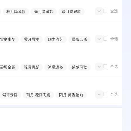
全选
桂月隐藏款
菊月隐藏款
葭月隐藏款
全选
雪庭幽梦
霁月蜃楼
幽木流芳
墨影云遥
云水流庭
瑶台芳华
星雪归途
灯纱照影
全选
碧羽金翎
琼霄月影
冰曦凛冬
鲛梦璃歌
全选
紫霄云庭
菊月·花间飞鸢
阳月·芙香盈袖
花宴流芳
仙魅灵狐
星夜奇遇
飞花似梦