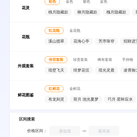
彩色
金色
紫色
蓝色
花灵
桃月隐藏款
柳月隐藏款
槐月隐藏款
红花瓶
金花瓶
花瓶
溪山揽翠
花海心亭
芳序珠帘
招财进
水榭听荷
天光涧影
金岳流金
月影镜
传世套装
珍贵套装
稀有套装
手持物
桃山灵泽
云藤绕梦
素执凝香
外观套装
瑶壁飞天
绯梦花弦
瑶光灵鹿
凌霄御
烟水荷汀
红鲜花
金鲜花
鲜花图鉴
有龙则灵
荷月·池光夏梦
巧月·星眸应水
葭月·栖舟泛漪
梅月·疏影听弦
柳月·溪亭
夜梦花庭
繁花满筑
欢云妙舞
芳华寻
区间搜索
价格区间：