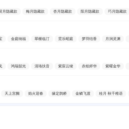
荷月隐藏款
梅月隐藏款
杏月隐藏款
阳月隐藏款
巧月隐藏款
宝
金庭纳福
翠榭临汀
霓乐昭庭
梦羽结香
月涧灵渊
台
锦绣山河
烟水画亭
奇妙之夜
花影仙阙
青岚瀑影
戈
鸿瑞韶光
清珞扶音
紫宸云绫
赤焰烬华
紫曜金华
天上宫阙
焰火迎春
缘定鹊桥
金鳞飞渡
桂月·秋千稚语
燕语
桃月·云汐灼华
杏月·花影雅憩
槐月·蝶梦轻语
碧羽青鸾
蝶
欢雪颂冬
花漾春山
福运招财
星河映蕊
梦幻之心