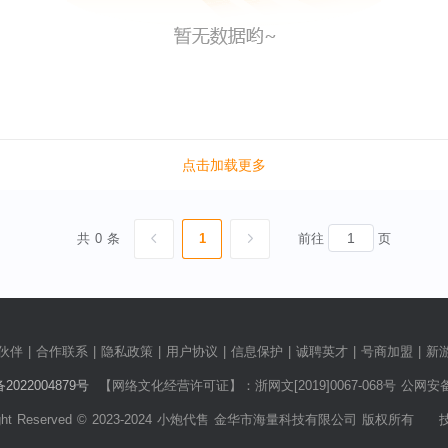
点击加载更多
共 0 条
1
前往
页
伙伴
|
合作联系
|
隐私政策
|
用户协议
|
信息保护
|
诚聘英才
|
号商加盟
|
新
022004879号
【网络文化经营许可证】：浙网文[2019]0067-068号 公网安备：3
right Reserved © 2023-2024 小炮代售 金华市海量科技有限公司 版权所有