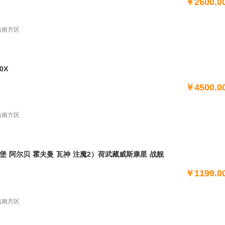
￥2600.0
电信南方区
0X
￥4500.0
电信南方区
 瓦神 注魔2）荷武藏威斯康星 战舰
 塞勒姆 佛蒙特 威斯康星 阿达尔 施丽芬
￥1199.0
 伍斯特 蒙大拿 克里
 米诺陶 济南 托尔
电信南方区