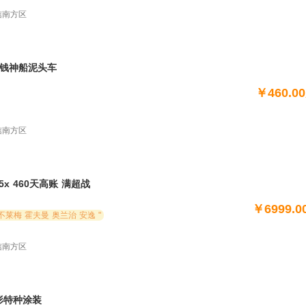
电信南方区
，打钱神船泥头车
￥460.0
电信南方区
25x 460天高账 满超战
￥6999.0
"雷神 斯莫兰 北上 斯摩棱斯克 不莱梅 霍夫曼 奥兰治 安逸 "
电信南方区
变形特种涂装