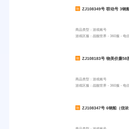
ZJ108349号 联动号 3钢船（斯维亚 无比 普利茅斯）
21X含超：大和 白龙福利斯特 
丽芬 普鲁士 M里希 普利茅斯
9金：荷 吾妻 哈尔福德 
商品类型：游戏账号
游戏区服：战舰世界 - 360服 - 
ZJ108183号 物美价
传奇舰长3W+钢随意买钢船可
商品类型：游戏账号
游戏区服：战舰世界 - 360服 - 
ZJ108347号 6钢船（
界国服360账号31X含超：岛风 
大 彼得罗 纳西莫夫 4501 埃尔宾 Z42 大选帝侯 泥头车 马克斯 海豹 歌利亚 无比
大胆 卡萨尔 皮耶特罗 哥伦布
商品类型：游戏账号