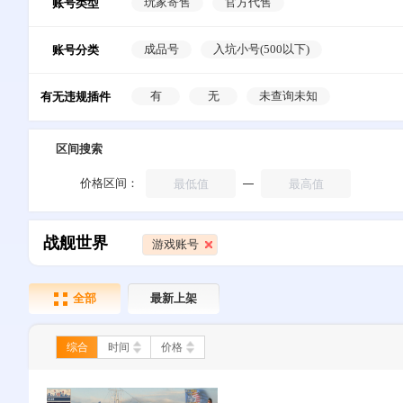
玩家寄售
官方代售
账号类型
成品号
入坑小号(500以下)
账号分类
有
无
未查询未知
有无违规插件
区间搜索
价格区间：
战舰世界
游戏账号
全部
最新上架
综合
时间
价格