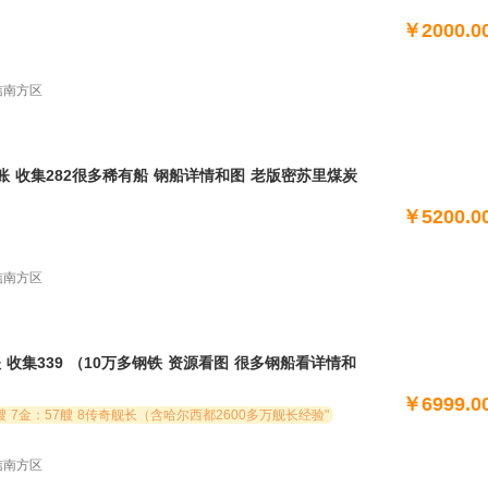
￥2000.0
电信南方区
多天高账 收集282很多稀有船 钢船详情和图 老版密苏里煤炭
￥5200.0
俄 哈巴罗夫 莫斯科 斯大林 斯摩凌斯克 光荣 大选帝
猴 马克斯 雷神 玛索 勃艮第 那不勒斯 斯莫兰 阿尔
电信南方区
天高账 收集339 （10万多钢铁 资源看图 很多钢船看详情和
49X含超：（银币线除了M里希 K1 皮耶特罗 其余都
￥6999.0
毕业）（科研船除了九月 保罗 雷诺保 其余都
"阿尔瓦罗 9金：75艘 8金：93艘 7金：57艘 8传奇舰长（含哈尔西都2600多万舰长经验"
头车 I56 葵 吉野 吉野黑
电信南方区