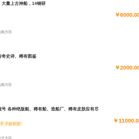
斯，大量上古神船，14钢研
￥6000.0
电信南方区
绿、传奇史诗、稀有图鉴
￥2000.0
电信南方区
业战舰号 各种绝版船、稀有船、造船厂、稀有皮肤应有尽
￥11000.
手 不缺资源"
联通北方区