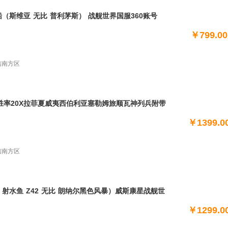
 战舰世界国服360账号
佛蒙特 蒙大拿 路易斯 干练 克里姆林 光荣 2501 施
￥799.0
 圣文森特 无比 共和 皮耶特罗 阿蒂利奥 斯维亚 乌沙
阿拉斯加 基尔萨奇
电信南方区
廉58胜率20X拉菲夏威夷西伯利亚塞勒姆旅顺瓦神列兵附带
小刀
￥1399.0
电信南方区
信浓 射水鱼 Z42 无比 朗纳尔黑色风暴）威斯康星战舰世
袍 信浓 射水鱼 伍斯特 威斯康星 埃塞克斯 亚历山
￥1299.0
 黑色风暴 济南 朗