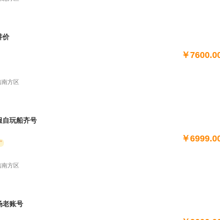
讲价
￥7600.0
电信南方区
国服自玩船齐号
￥6999.0
"
电信南方区
万场老账号