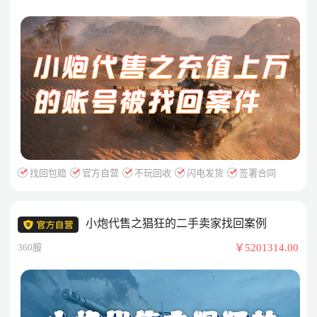
找回包赔
官方自营
不玩回收
闪电发货
签署合同
小炮代售之猖狂的二手卖家找回案例
360服
￥5201314.00