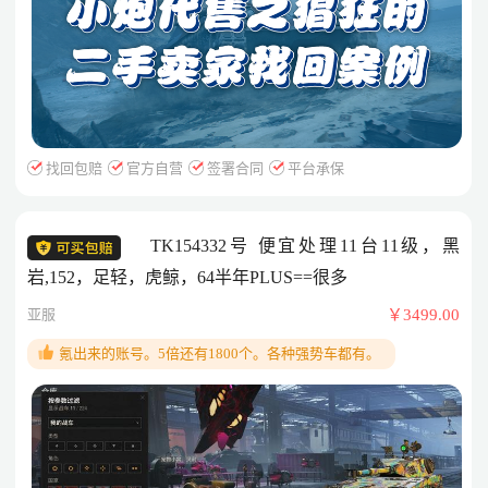
找回包赔
官方自营
签署合同
平台承保
TK154332号 便宜处理11台11级，黑
岩,152，足轻，虎鲸，64半年PLUS==很多
亚服
￥3499.00
氪出来的账号。5倍还有1800个。各种强势车都有。