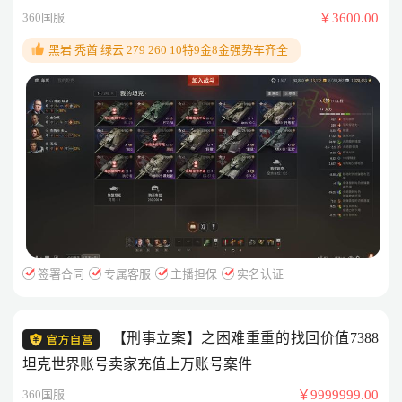
360国服
￥3600.00
黑岩 秃酋 绿云 279 260 10特9金8金强势车齐全
签署合同
专属客服
主播担保
实名认证
【刑事立案】之困难重重的找回价值7388
坦克世界账号卖家充值上万账号案件
360国服
￥9999999.00