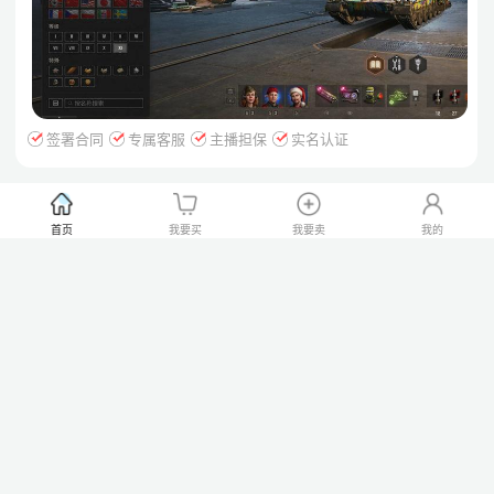
签署合同
专属客服
主播担保
实名认证
TK152626号 毕业坦克号老玩家 出自己公
首页
我要买
我要卖
我的
测号
360国服
￥4000.00
全组装 十级全系在库带黑岩 酋万等全有