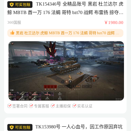
TK154346号 全精品账号 黑岩 杜兰达尔 虎
鲸 MBTB 酋一万 176 法蝎 哥特 bzt70 战鳄 布雷扬 掠夺者
033 石龟 E65 T56
360国服
￥1980.00
黑岩 杜兰达尔 虎鲸 MBTB 酋一万 176 法蝎 哥特 bzt70 战鳄 布
雷扬 掠夺者 033 石龟 E65 T56
签署合同
专属客服
主播担保
实名认证
TK153980号 一人心血号，因工作原因弃坑